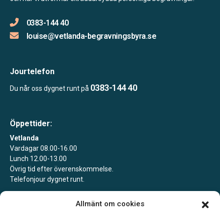
0383-144 40
louise@vetlanda-begravningsbyra.se
Jourtelefon
0383-144 40
Du når oss dygnet runt på
Öppettider:
Vetlanda
Vardagar 08.00-16.00
Lunch 12.00-13.00
Övrig tid efter överenskommelse.
Telefonjour dygnet runt.
Landsbro
Allmänt om cookies
Boka gärna ett möte för att säkra att vi är på plats.