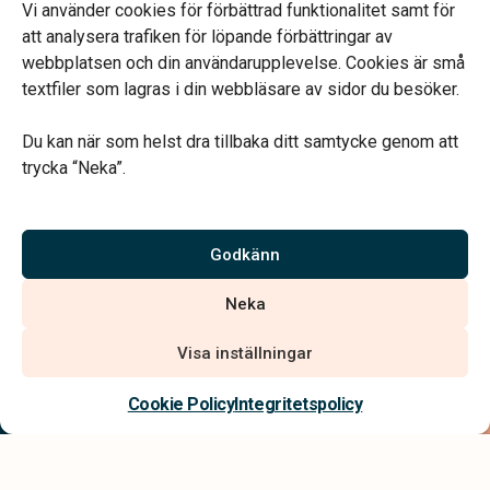
Jourtelefon dygnet runt.
Vi använder cookies för förbättrad funktionalitet samt för
att analysera trafiken för löpande förbättringar av
webbplatsen och din användarupplevelse. Cookies är små
textfiler som lagras i din webbläsare av sidor du besöker.
Du kan när som helst dra tillbaka ditt samtycke genom att
Vårt systerbolag Verahill hjälper dig med familjejuridiken –
trycka “Neka”.
genom hela livet.
Varmt välkommen.
Godkänn
Vi är auktoriserade av Sveriges Begravningsbyråers Förbund och
Neka
har högt ställda krav på utbildning, kvalitet, miljö och arbetsmiljö.
Visa inställningar
Kontakta oss
Cookie Policy
Integritetspolicy
Integritetspolicy
Allmänna villkor
Tillgänglighetsredogörelse