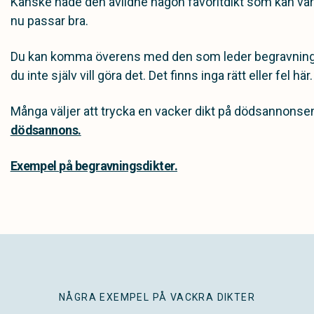
Kanske hade den avlidne någon favoritdikt som kan vara f
nu passar bra.
Du kan komma överens med den som leder begravningen, 
du inte själv vill göra det. Det finns inga rätt eller fel här.
Många väljer att trycka en vacker dikt på dödsannonse
dödsannons.
Exempel på begravningsdikter.
NÅGRA EXEMPEL PÅ VACKRA DIKTER