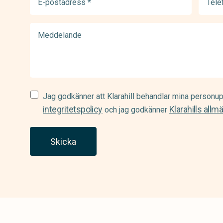
postadress
(Requir
(Required)
Meddelande
Samtycke
Jag godkänner att Klarahill behandlar mina personup
(Required)
integritetspolicy
Klarahills allm
och jag godkänner
Skicka