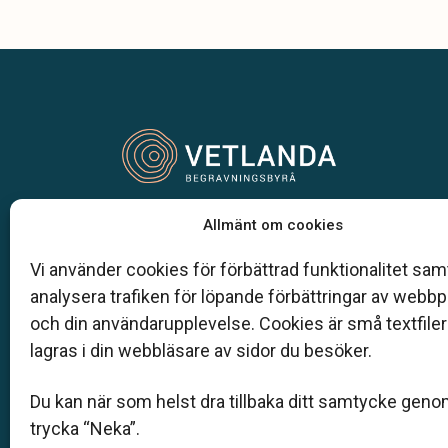
Vår begravningsbyrå är en del av Klarahill.
Allmänt om cookies
Klarahill består av kunniga lokala familjeföretag so
auktoriserade inom Sveriges begravningsbyråers
Vi använder cookies för förbättrad funktionalitet samt
förbund (SBF). Det personliga är centralt för oss, b
analysera trafiken för löpande förbättringar av webb
när det gäller bemötande och när vi utformar
och din användarupplevelse. Cookies är små textfile
skräddarsydda personliga begravningar.
lagras i din webbläsare av sidor du besöker.
0383-144 40
Du kan när som helst dra tillbaka ditt samtycke geno
louise@vetlanda-begravningsbyra.se
trycka “Neka”.