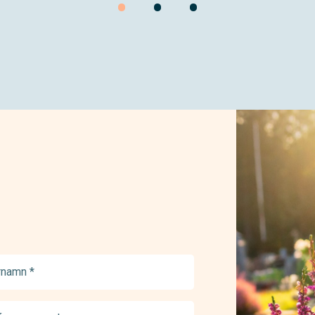
•
•
•
namn
ed)
onnummer