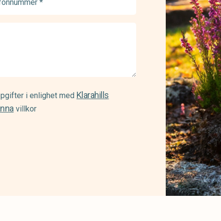
ed)
Klarahills
pgifter i enlighet med
änna
villkor