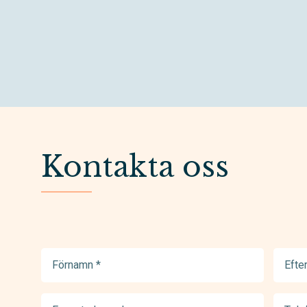
Kontakta oss
Förnamn
Efter
(Required)
(Requir
E-
Telef