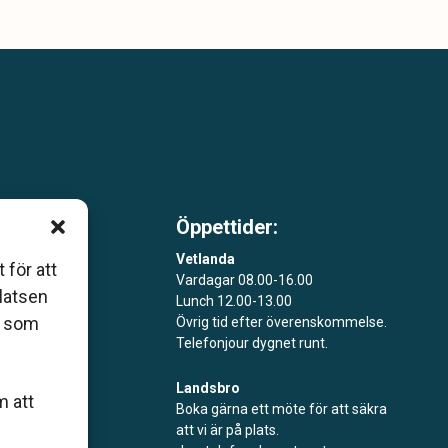
Öppettider:
m är
Vetlanda
 för att
Vardagar 08.00-16.00
åde
platsen
Lunch 12.00-13.00
r som
Övrig tid efter överenskommelse.
Telefonjour dygnet runt.
Landsbro
m att
Boka gärna ett möte för att säkra
att vi är på plats.