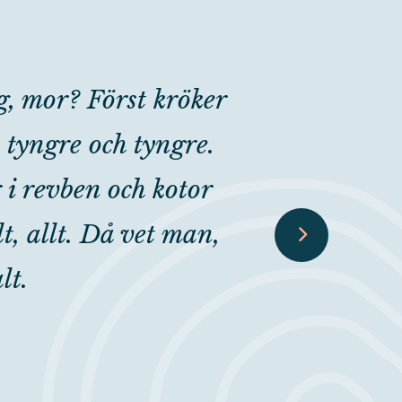
g, mor? Först kröker
Det är vack
n tyngre och tyngre.
samlad i ett 
r i revben och kotor
är smekt avh
t, allt. Då vet man,
al
lt.