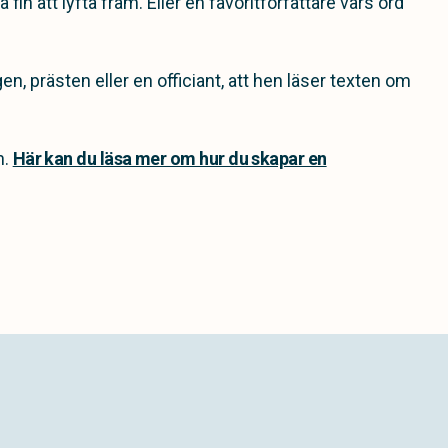
in att lyfta fram. Eller en favoritförfattare vars ord
prästen eller en officiant, att hen läser texten om
n.
Här kan du läsa mer om hur du skapar en