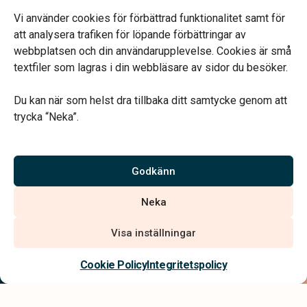
Jourtelefon dygnet runt.
Vi använder cookies för förbättrad funktionalitet samt för
att analysera trafiken för löpande förbättringar av
webbplatsen och din användarupplevelse. Cookies är små
textfiler som lagras i din webbläsare av sidor du besöker.
Du kan när som helst dra tillbaka ditt samtycke genom att
Vårt systerbolag Verahill hjälper dig med familjejuridiken –
trycka “Neka”.
genom hela livet.
Varmt välkommen.
Godkänn
Vi är auktoriserade av Sveriges Begravningsbyråers Förbund och
Neka
har högt ställda krav på utbildning, kvalitet, miljö och arbetsmiljö.
Visa inställningar
Kontakta oss
Cookie Policy
Integritetspolicy