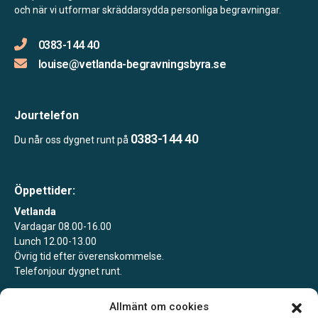
och när vi utformar skräddarsydda personliga begravningar.
0383-144 40
louise@vetlanda-begravningsbyra.se
Jourtelefon
0383-144 40
Du når oss dygnet runt på
Öppettider:
Vetlanda
Vardagar 08.00-16.00
Lunch 12.00-13.00
Övrig tid efter överenskommelse.
Telefonjour dygnet runt.
Landsbro
Allmänt om cookies
Boka gärna ett möte för att säkra att vi är på plats.