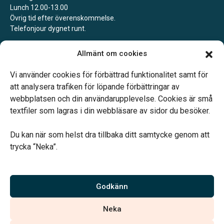
Lunch 12.00-13.00
Övrig tid efter överenskommelse.
Telefonjour dygnet runt.
Landsbro
Allmänt om cookies
Boka gärna ett möte för att säkra att vi är på plats.
Jourtelefon dygnet runt.
Vi använder cookies för förbättrad funktionalitet samt för
att analysera trafiken för löpande förbättringar av
webbplatsen och din användarupplevelse. Cookies är små
textfiler som lagras i din webbläsare av sidor du besöker.
Du kan när som helst dra tillbaka ditt samtycke genom att
Vårt systerbolag Verahill hjälper dig med familjejuridiken –
trycka “Neka”.
genom hela livet.
Varmt välkommen.
Godkänn
Vi är auktoriserade av Sveriges Begravningsbyråers Förbund och
Neka
har högt ställda krav på utbildning, kvalitet, miljö och arbetsmiljö.