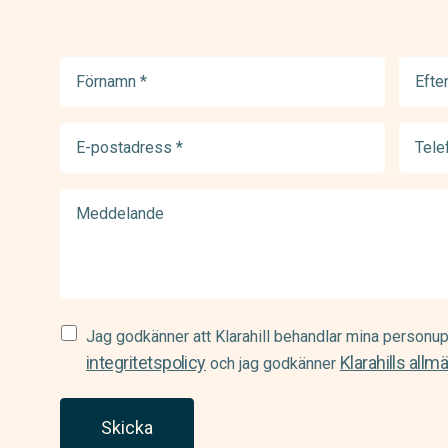
Förnamn
Efter
(Required)
(Requir
E-
Telef
postadress
(Requir
(Required)
Meddelande
Samtycke
Jag godkänner att Klarahill behandlar mina personup
(Required)
integritetspolicy
Klarahills allm
och jag godkänner
Skicka