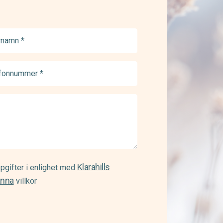
namn
ed)
onnummer
ed)
Klarahills
pgifter i enlighet med
änna
villkor