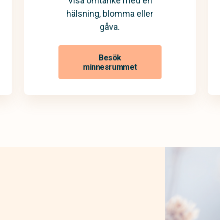
Visa omtanke med en
hälsning, blomma eller
gåva.
Besök
minnesrummet