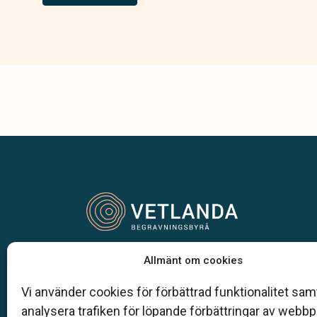
Vår begravningsbyrå är en del av Klarahill.
Allmänt om cookies
Klarahill består av kunniga lokala familjeföretag so
auktoriserade inom Sveriges begravningsbyråers
Vi använder cookies för förbättrad funktionalitet samt
förbund (SBF). Det personliga är centralt för oss, b
analysera trafiken för löpande förbättringar av webb