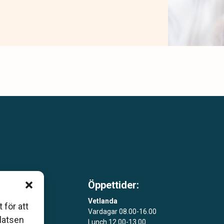
Öppettider:
m är
Vetlanda
 för att
Vardagar 08.00-16.00
åde
platsen
Lunch 12.00-13.00