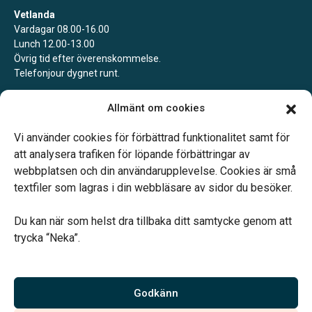
Vetlanda
Vardagar 08.00-16.00
Lunch 12.00-13.00
Övrig tid efter överenskommelse.
Telefonjour dygnet runt.
Landsbro
Allmänt om cookies
Boka gärna ett möte för att säkra att vi är på plats.
Jourtelefon dygnet runt.
Vi använder cookies för förbättrad funktionalitet samt för
att analysera trafiken för löpande förbättringar av
webbplatsen och din användarupplevelse. Cookies är små
textfiler som lagras i din webbläsare av sidor du besöker.
Du kan när som helst dra tillbaka ditt samtycke genom att
Vårt systerbolag Verahill hjälper dig med familjejuridiken –
trycka “Neka”.
genom hela livet.
Varmt välkommen.
Godkänn
Vi är auktoriserade av Sveriges Begravningsbyråers Förbund och