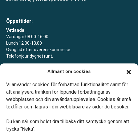
Öppettider:
Vetlanda
Vardagar 08.00-16.00
Lunch 12.00-13.00
Övrig tid efter överenskommelse.
Telefonjour dygnet runt.
Landsbro
Allmänt om cookies
Boka gärna ett möte för att säkra att vi är på plats.
Jourtelefon dygnet runt.
Vi använder cookies för förbättrad funktionalitet samt för
att analysera trafiken för löpande förbättringar av
webbplatsen och din användarupplevelse. Cookies är små
textfiler som lagras i din webbläsare av sidor du besöker.
Du kan när som helst dra tillbaka ditt samtycke genom att
Vårt systerbolag Verahill hjälper dig med familjejuridiken –
trycka “Neka”.
genom hela livet.