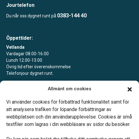
Jourtelefon
0383-144 40
Du når oss dygnet runt på
Öppettider:
Vetlanda
Vardagar 08.00-16.00
Lunch 12.00-13.00
Övrig tid efter överenskommelse.
Telefonjour dygnet runt.
Landsbro
Allmänt om cookies
Boka gärna ett möte för att säkra att vi är på plats.
Jourtelefon dygnet runt.
Vi använder cookies för förbättrad funktionalitet samt för
att analysera trafiken för löpande förbättringar av
webbplatsen och din användarupplevelse. Cookies är små
textfiler som lagras i din webbläsare av sidor du besöker.