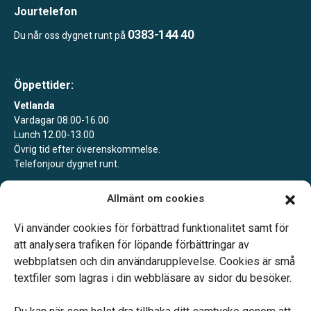
Jourtelefon
0383-144 40
Du når oss dygnet runt på
Öppettider:
Vetlanda
Vardagar 08.00-16.00
Lunch 12.00-13.00
Övrig tid efter överenskommelse.
Telefonjour dygnet runt.
Landsbro
Allmänt om cookies
Boka gärna ett möte för att säkra att vi är på plats.
Jourtelefon dygnet runt.
Vi använder cookies för förbättrad funktionalitet samt för
att analysera trafiken för löpande förbättringar av
webbplatsen och din användarupplevelse. Cookies är små
textfiler som lagras i din webbläsare av sidor du besöker.